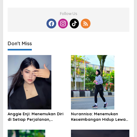
Follow Us
Don't Miss
Anggie Enji: Menemukan Diri
Nurannisa: Menemukan
di Setiap Perjalanan,
Keseimbangan Hidup Lewat
Melangkah Kuat untuk
Langkah-Langkah Kecil
Keluarga
yang Konsisten