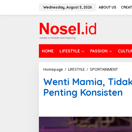
S
k
Wednesday, August 5, 2026
ABOUT US
CREAT
i
p
t
o
c
o
n
t
HOME
LIFESTYLE
PASSION
CULTU
e
n
t
Homepage
/
LIFESTYLE
/
SPORTAINMENT
W
e
Wenti Mamia, Tida
n
t
Penting Konsisten
i
M
a
m
i
a
,
T