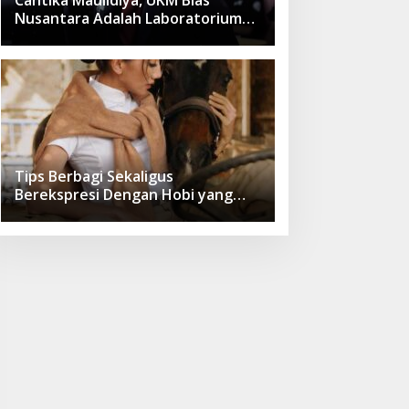
Nusantara Adalah Laboratorium
untuk Asah Softskill Selain yang
Didapat Dari Teori,!
Tips Berbagi Sekaligus
Berekspresi Dengan Hobi yang
Disukai Ala Dokter Pim