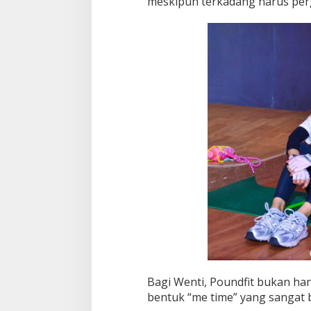
meskipun terkadang harus perg
Bagi Wenti, Poundfit bukan han
bentuk “me time” yang sangat b