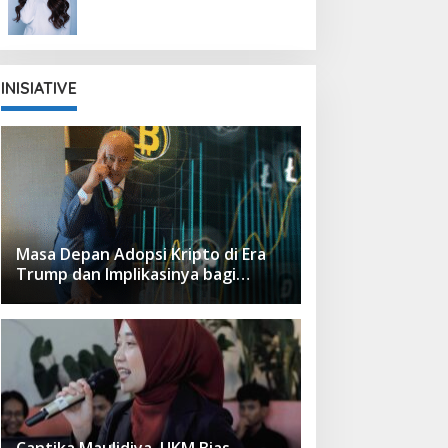
Proses
INISIATIVE
Masa Depan Adopsi Kripto di Era
Trump dan Implikasinya bagi
Indonesia
Cantika Maulidiya, UKM Bias