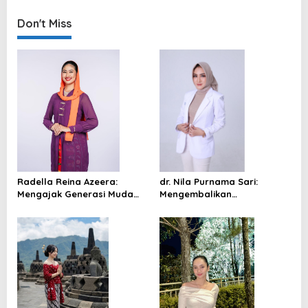
Don't Miss
Radella Reina Azeera:
dr. Nila Purnama Sari:
Mengajak Generasi Muda
Mengembalikan
Menjaga Budaya dan Berani
Kepercayaan Diri,
Menulis Ceritanya Sendiri
Menghadirkan Versi Terbaik
Diri