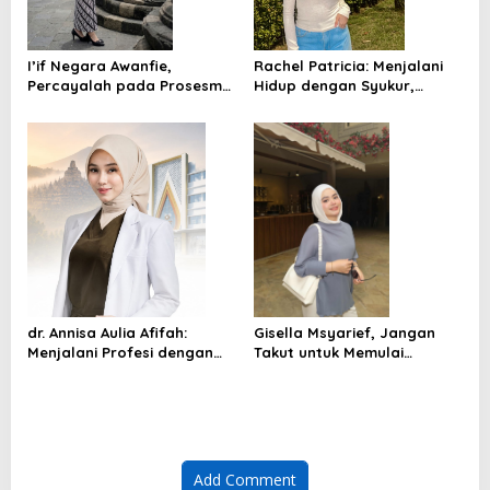
I’if Negara Awanfie,
Rachel Patricia: Menjalani
Percayalah pada Prosesmu,
Hidup dengan Syukur,
Rawat Ketulusan Hatimu
Kerendahan Hati, dan
Semangat untuk Terus
Bertumbuh
dr. Annisa Aulia Afifah:
Gisella Msyarief, Jangan
Menjalani Profesi dengan
Takut untuk Memulai
Hati, Mengabdi dengan
Meskipun Belum Sempurna
Empati
Add Comment