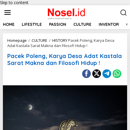
Skip to content
HOME
LIFESTYLE
PASSION
CULTURE
INVENTOR
C
Homepage
/
CULTURE
/
HISTORY
Pacek Poleng, Karya Desa
Adat Kastala Sarat Makna dan Filosofi Hidup !
Pacek Poleng, Karya Desa Adat Kastala
Sarat Makna dan Filosofi Hidup !