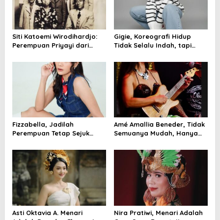
Siti Katoemi Wirodihardjo:
Gigie, Koreografi Hidup
Perempuan Priyayi dari
Tidak Selalu Indah, tapi
Purworejo, Penjaga Nilai di
Kamu Bisa Membuatnya
Balik Dinasti
Menjadi Tarian yang
Djojohadikusumo
Bermakna!
Fizzabella, Jadilah
Amé Amallia Beneder, Tidak
Perempuan Tetap Sejuk
Semuanya Mudah, Hanya
Ditempat Yang Panas!
Perlu Terbiasa
Asti Oktavia A. Menari
Nira Pratiwi, Menari Adalah