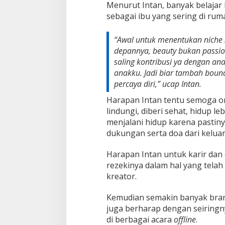
Menurut Intan, banyak belajar 
sebagai ibu yang sering di ruma
“Awal untuk menentukan niche
depannya, beauty bukan passion
saling kontribusi ya dengan an
anakku. Jadi biar tambah bound
percaya diri,”
ucap Intan.
Harapan Intan tentu semoga or
lindungi, diberi sehat, hidup l
menjalani hidup karena pastinya
dukungan serta doa dari kelua
Harapan Intan untuk karir dan
rezekinya dalam hal yang telah 
kreator.
Kemudian semakin banyak bran
juga berharap dengan seiringny
di berbagai acara
offline
.