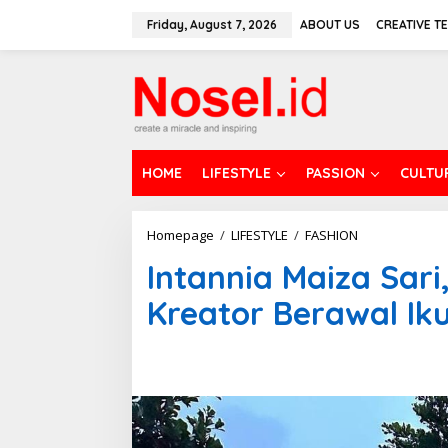
S
k
Friday, August 7, 2026
ABOUT US
CREATIVE T
i
p
t
o
c
o
n
t
HOME
LIFESTYLE
PASSION
CULTU
e
n
t
Homepage
/
LIFESTYLE
/
FASHION
I
n
Intannia Maiza Sari
t
a
Kreator Berawal Ik
n
n
i
a
M
a
i
z