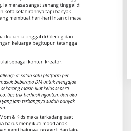
. Ia merasa sangat senang tinggal di
n kota kelahirannya tapi banyak
yang membuat hari-hari Intan di masa
i kuliah ia tinggal di Ciledug dan
ngan keluarga begitupun tetangga
ulai sebagai konten kreator.
llenge di salah satu platform per-
da masuk beberapa DM untuk mengajak
sekarang masih ikut kelas seperti
deo, tips trik berhasil ngonten, dan aku
 yang jam terbangnya sudah banyak
tan.
 Mom & Kids maka terkadang saat
ia harus mengikuti mood anak
pan ganti bajunya, properti dan lain-