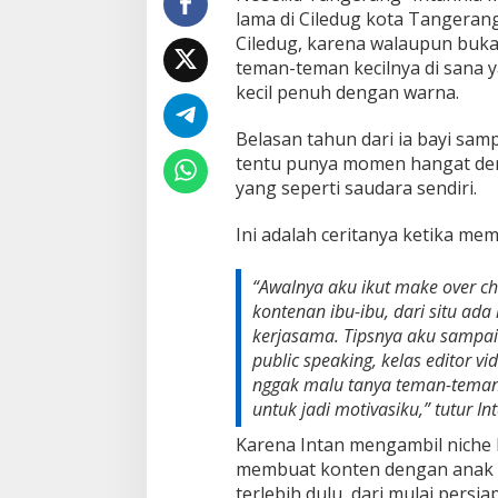
C
lama di Ciledug kota Tangerang
h
Ciledug, karena walaupun buka
a
teman-teman kecilnya di sana 
l
l
kecil penuh dengan warna.
e
n
Belasan tahun dari ia bayi sampa
g
tentu punya momen hangat de
e
yang seperti saudara sendiri.
Ini adalah ceritanya ketika mem
“Awalnya aku ikut make over cha
kontenan ibu-ibu, dari situ a
kerjasama. Tipsnya aku sampai 
public speaking, kelas editor vi
nggak malu tanya teman-teman
untuk jadi motivasiku,”
tutur In
Karena Intan mengambil niche
membuat konten dengan anak 
terlebih dulu, dari mulai persia