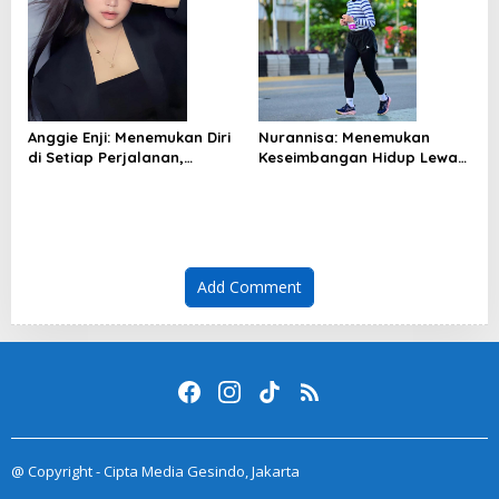
Anggie Enji: Menemukan Diri
Nurannisa: Menemukan
di Setiap Perjalanan,
Keseimbangan Hidup Lewat
Melangkah Kuat untuk
Langkah-Langkah Kecil
Keluarga
yang Konsisten
Add Comment
@ Copyright - Cipta Media Gesindo, Jakarta