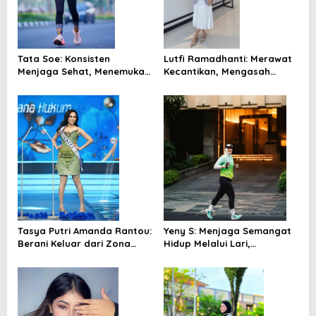
Tata Soe: Konsisten
Lutfi Ramadhanti: Merawat
Menjaga Sehat, Menemukan
Kecantikan, Mengasah
Alasan untuk Selalu
Kecerdasan, dan Menebar
Menyambut Hari Esok
Kebahagiaan
Tasya Putri Amanda Rantou:
Yeny S: Menjaga Semangat
Berani Keluar dari Zona
Hidup Melalui Lari,
Nyaman untuk Menemukan
Olahraga, dan Rasa Syukur
Jati Diri