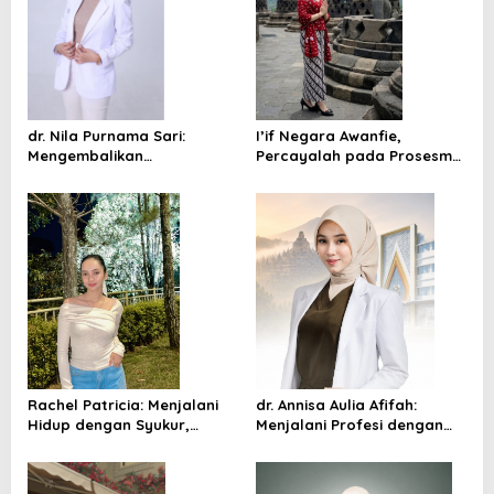
dr. Nila Purnama Sari:
I’if Negara Awanfie,
Mengembalikan
Percayalah pada Prosesmu,
Kepercayaan Diri,
Rawat Ketulusan Hatimu
Menghadirkan Versi Terbaik
Diri
Rachel Patricia: Menjalani
dr. Annisa Aulia Afifah:
Hidup dengan Syukur,
Menjalani Profesi dengan
Kerendahan Hati, dan
Hati, Mengabdi dengan
Semangat untuk Terus
Empati
Bertumbuh