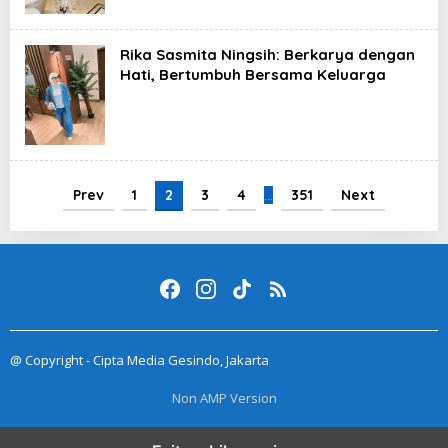
Rika Sasmita Ningsih: Berkarya dengan
Hati, Bertumbuh Bersama Keluarga
Prev
1
2
3
4
…
351
Next
@ Copyright - Cipta Media Gesindo, Jakarta
Non AMP Version