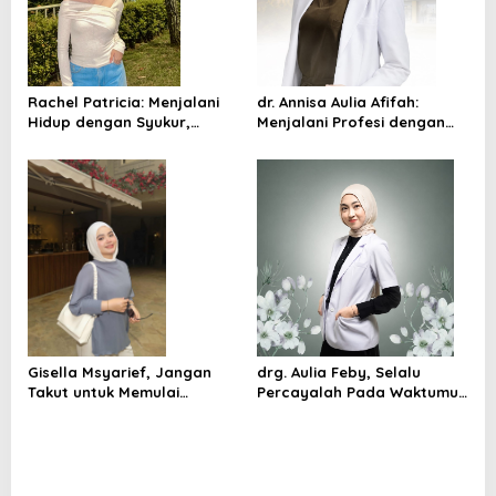
Rachel Patricia: Menjalani
dr. Annisa Aulia Afifah:
Hidup dengan Syukur,
Menjalani Profesi dengan
Kerendahan Hati, dan
Hati, Mengabdi dengan
Semangat untuk Terus
Empati
Bertumbuh
Gisella Msyarief, Jangan
drg. Aulia Feby, Selalu
Takut untuk Memulai
Percayalah Pada Waktumu
Meskipun Belum Sempurna
Sendiri!