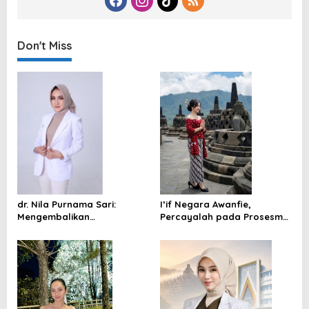
Don't Miss
dr. Nila Purnama Sari:
I’if Negara Awanfie,
Mengembalikan
Percayalah pada Prosesmu,
Kepercayaan Diri,
Rawat Ketulusan Hatimu
Menghadirkan Versi Terbaik
Diri