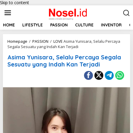
Skip to content
HOME
LIFESTYLE
PASSION
CULTURE
INVENTOR
C
Homepage
/
PASSION
/
LOVE
Asima Yunisara, Selalu Percaya
Segala Sesuatu yang Indah Kan Terjadi
Asima Yunisara, Selalu Percaya Segala
Sesuatu yang Indah Kan Terjadi